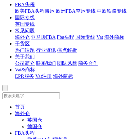
FBA头程
欧美FBA头程海运
欧洲FBA空运专线
中欧铁路专线
国际专线
英国专线
常见问题
海外仓
亚马逊FBA
Fba头程
国际专线
Vat
海外商标
干货区
热门话题
行业资讯
痛点解析
关于我们
公司简介
联系我们
团队风貌
商务合作
Vat&商标
EPR服务
Vat注册
海外商标
首页
海外仓
英国仓
德国仓
FBA头程