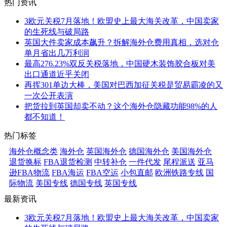
热门资讯
3欧元关税7月落地！欧盟史上最大海关改革，中国卖家
的生死线与破局路
英国大件卖家成本飙升？拆解海外仓费用真相，选对仓
单月省出几万利润
最高276.23%双反关税落地，中国硬木装饰胶合板对美
出口通道近乎关闭
再挥301单边大棒，美国对巴西加征关税是贸易霸凌的又
一次公开表演
把货拉到英国却卖不动？这个海外仓隐藏功能98%的人
都不知道！
热门标签
海外仓概念类
海外仓
英国海外仓
德国海外仓
美国海外仓
退货换标
FBA退货检测
中转补仓
一件代发
尾程派送
亚马
逊FBA物流
FBA海运
FBA空运
小包直邮
欧洲铁路专线
国
际物流
美国专线
德国专线
英国专线
最新资讯
3欧元关税7月落地！欧盟史上最大海关改革，中国卖家