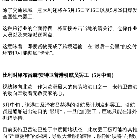
除了交通领域，意大利还将在5月15日至16日以及5月29日爆发
全国性总罢工。
这种跨行业的全面停摆，将直接冲击当地的清关行、仓储作业
人员以及末端派送网点。
这意味着，即便货物完成了跨境运输，在“最后一公里”的交付
环节也可能彻底“卡壳”。
比利时泽布吕赫/安特卫普港引航员罢工（5月中旬）
视线转向北欧，作为欧洲最大的集装箱港口之一，安特卫普港
的动向牵动着无数卖家的心。
5月中旬，该港口及泽布吕赫港的引航员计划发起罢工。引航
员是船舶进出港口的“眼睛”，一旦他们罢工，巨轮只能在港外
抛锚等待。
目前安特卫普港已处于中度拥堵状态，此次罢工极可能将其推
向“严重拥堵”的深渊，导致大量船舶滞留，船期延误将呈指数