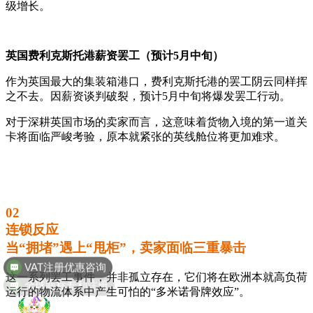
级增长。
英国费利克斯托港薪资罢工（预计5月中旬）
作为英国最大的集装箱港口，费利克斯托港的罢工阴云同样挥
之不去。因薪资谈判破裂，预计5月中旬将爆发罢工行动。
对于深耕英国市场的卖家而言，这意味着货物入境的第一道关
卡将面临严峻考验，原本就紧张的英线舱位将更加难求。
02
连锁反应
当“拥堵”遇上“甩柜”，卖家面临三重暴击
全球商标专利注册
这一系列罢工事件，并非孤立存在，它们将在欧洲本就高负荷
运行的物流体系中产生可怕的“多米诺骨牌效应”。