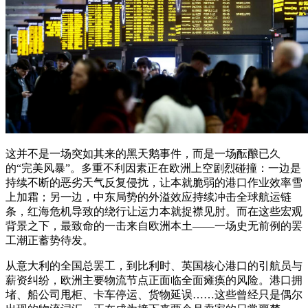
这并不是一场突如其来的黑天鹅事件，而是一场酝酿已久
的“完美风暴”。多重不利因素正在欧洲上空剧烈碰撞：一边是
持续不断的恶劣天气反复侵扰，让本就脆弱的港口作业效率雪
上加霜；另一边，中东局势的外溢效应持续冲击全球航运链
条，红海危机导致的绕行让运力本就捉襟见肘。而在这些宏观
背景之下，最致命的一击来自欧洲本土——一场史无前例的罢
工潮正蓄势待发。
从意大利的全国总罢工，到比利时、英国核心港口的引航员与
薪资纠纷，欧洲主要物流节点正面临全面瘫痪的风险。港口拥
堵、船公司甩柜、卡车停运、货物延误……这些曾经只是偶尔