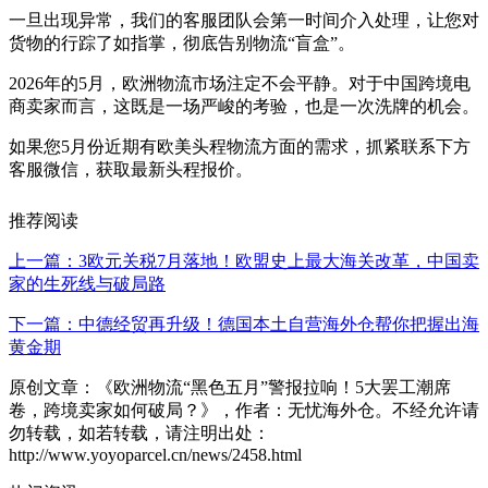
一旦出现异常，我们的客服团队会第一时间介入处理，让您对
货物的行踪了如指掌，彻底告别物流“盲盒”。
2026年的5月，欧洲物流市场注定不会平静。对于中国跨境电
商卖家而言，这既是一场严峻的考验，也是一次洗牌的机会。
如果您5月份近期有欧美头程物流方面的需求，抓紧联系下方
客服微信，获取最新头程报价。
推荐阅读
上一篇：3欧元关税7月落地！欧盟史上最大海关改革，中国卖
家的生死线与破局路
下一篇：中德经贸再升级！德国本土自营海外仓帮你把握出海
黄金期
原创文章：《欧洲物流“黑色五月”警报拉响！5大罢工潮席
卷，跨境卖家如何破局？》，作者：无忧海外仓。不经允许请
勿转载，如若转载，请注明出处：
http://www.yoyoparcel.cn/news/2458.html