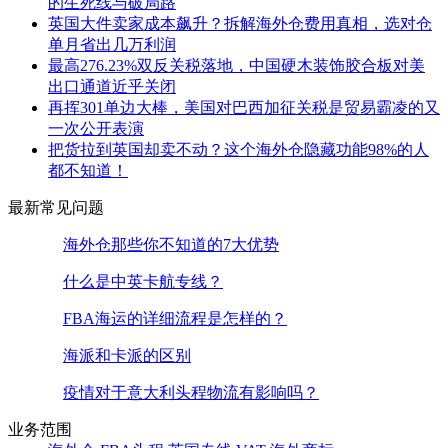
的生死线与破局路
英国大件卖家成本飙升？拆解海外仓费用真相，选对仓
单月省出几万利润
最高276.23%双反关税落地，中国硬木装饰胶合板对美
出口通道近乎关闭
再挥301单边大棒，美国对巴西加征关税是贸易霸凌的又
一次公开表演
把货拉到英国却卖不动？这个海外仓隐藏功能98%的人
都不知道！
最新常见问题
海外仓那些你不知道的7大优势
什么是中英卡航专线？
FBA海运的详细流程是怎样的？
海派和卡派的区别
疫情对于意大利头程物流有影响吗？
业务范围