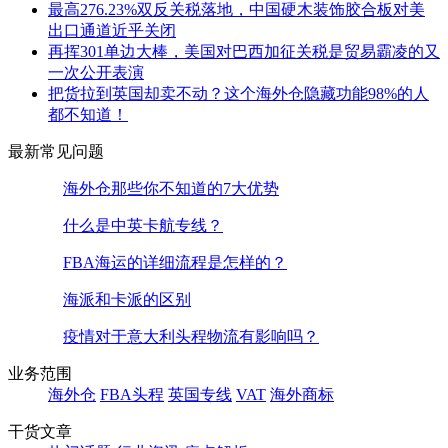
最高276.23%双反关税落地，中国硬木装饰胶合板对美
出口通道近乎关闭
再挥301单边大棒，美国对巴西加征关税是贸易霸凌的又
一次公开表演
把货拉到英国却卖不动？这个海外仓隐藏功能98%的人
都不知道！
最新常见问题
海外仓那些你不知道的7大优势
什么是中英卡航专线？
FBA海运的详细流程是怎样的？
海派和卡派的区别
疫情对于意大利头程物流有影响吗？
业务范围
海外仓
FBA头程
英国专线
VAT
海外商标
干货文章