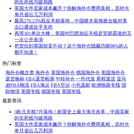
的生死线与破局路
英国大件卖家成本飙升？拆解海外仓费用真相，选对仓
单月省出几万利润
最高276.23%双反关税落地，中国硬木装饰胶合板对美
出口通道近乎关闭
再挥301单边大棒，美国对巴西加征关税是贸易霸凌的又
一次公开表演
把货拉到英国却卖不动？这个海外仓隐藏功能98%的人
都不知道！
热门标签
海外仓概念类
海外仓
英国海外仓
德国海外仓
美国海外仓
退货换标
FBA退货检测
中转补仓
一件代发
尾程派送
亚马
逊FBA物流
FBA海运
FBA空运
小包直邮
欧洲铁路专线
国
际物流
美国专线
德国专线
英国专线
最新资讯
3欧元关税7月落地！欧盟史上最大海关改革，中国卖家
的生死线与破局路
英国大件卖家成本飙升？拆解海外仓费用真相，选对仓
单月省出几万利润