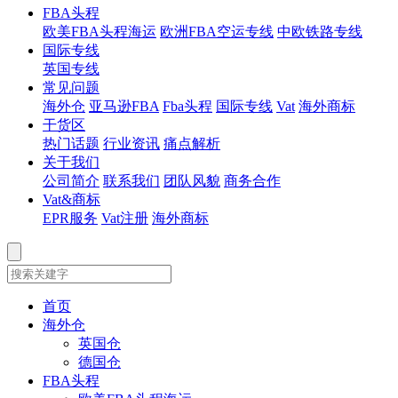
FBA头程
欧美FBA头程海运
欧洲FBA空运专线
中欧铁路专线
国际专线
英国专线
常见问题
海外仓
亚马逊FBA
Fba头程
国际专线
Vat
海外商标
干货区
热门话题
行业资讯
痛点解析
关于我们
公司简介
联系我们
团队风貌
商务合作
Vat&商标
EPR服务
Vat注册
海外商标
首页
海外仓
英国仓
德国仓
FBA头程