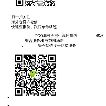
扫一扫关注
海外仓官方微信
快速查报价、跟踪单号轨迹...
粤ICP备19073407号
PGO海外仓提供高质量的
欧洲海外仓
储及
FBA头程物流
综合服务,业务范围涵盖
英国海外仓
,
FBA空
运
,
FBA海运
,
中欧铁运
等仓储物流一站式服务