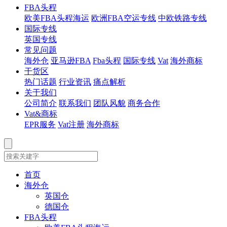
FBA头程
欧美FBA头程海运
欧洲FBA空运专线
中欧铁路专线
国际专线
英国专线
常见问题
海外仓
亚马逊FBA
Fba头程
国际专线
Vat
海外商标
干货区
热门话题
行业资讯
痛点解析
关于我们
公司简介
联系我们
团队风貌
商务合作
Vat&商标
EPR服务
Vat注册
海外商标
首页
海外仓
英国仓
德国仓
FBA头程